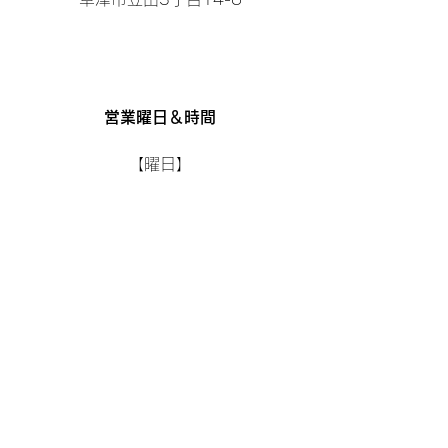
営業曜日＆時間
【曜日】
日曜日、月曜日、水曜日
【時間】
10:00～19:00
※時間外及び曜日外のご相談も承ります。
LINEもしくはお電話をくださいませ。​