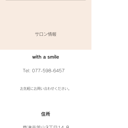
トメント』に関して🌟
トって、何がいい
​サロン情報
with a smile
Tel:
077-598-6457
お気軽にお問い合わせください。
​住所
草津市笠山3丁目14-8