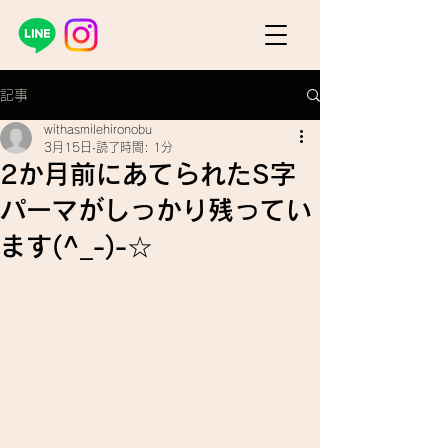
記事
withasmilehironobu
3月15日
読了時間: 1分
2か月前にあてられたS字
パーマがしっかり残ってい
ます(^_-)-☆