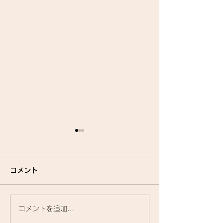
コメント
コメントを追加…
『洗いながさないトリー
お家で使うトリ