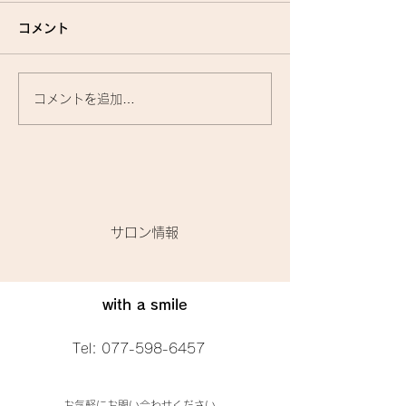
コメント
コメントを追加…
『洗いながさないトリー
お家で使うトリ
トメント』に関して🌟
トって、何がいい
​サロン情報
with a smile
Tel:
077-598-6457
お気軽にお問い合わせください。