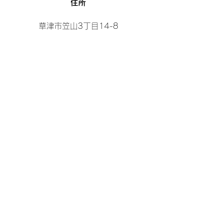
​住所
草津市笠山3丁目14-8
営業曜日＆時間
【曜日】
日曜日、月曜日、水曜日
【時間】
10:00～19:00
※時間外及び曜日外のご相談も承ります。
LINEもしくはお電話をくださいませ。​