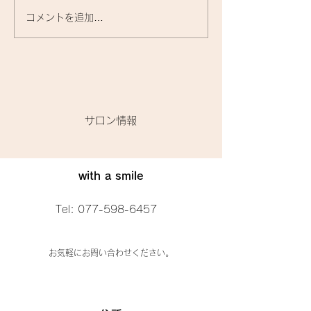
コメントを追加…
『洗いながさないトリー
お家で使うトリ
トメント』に関して🌟
トって、何がいい
​サロン情報
with a smile
Tel:
077-598-6457
お気軽にお問い合わせください。