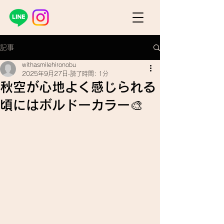
記事
withasmilehironobu
2025年9月27日
読了時間: 1分
秋空が心地よく感じられる
頃にはボルドーカラー🎨