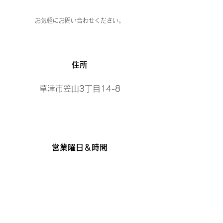
お気軽にお問い合わせください。
​住所
草津市笠山3丁目14-8
営業曜日＆時間
【曜日】
日曜日、月曜日、水曜日
【時間】