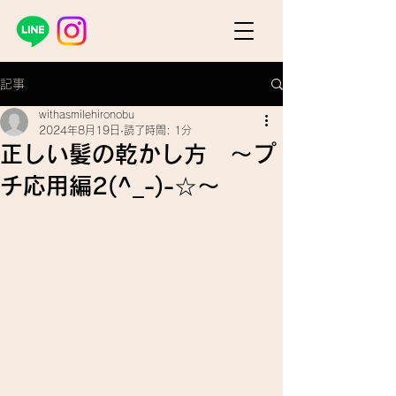
記事
withasmilehironobu
2024年8月19日
読了時間: 1分
正しい髪の乾かし方 ～プ
チ応用編2(^_-)-☆～