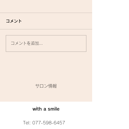
コメント
コメントを追加…
『洗いながさないトリー
お家で使うトリ
トメント』に関して🌟
トって、何がいい
​サロン情報
with a smile
Tel:
077-598-6457