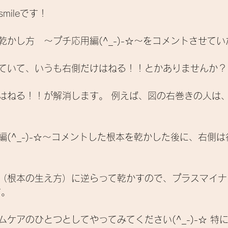
smileです！ 
かし方　～プチ応用編(^_-)-☆～をコメントさせてい
ていて、いうも右側だけはねる！！とかありませんか？
はねる！！が解消します。 例えば、図の右巻きの人は
編(^_-)-☆～コメントした根本を乾かした後に、右側
 
（根本の生え方）に逆らって乾かすので、プラスマイナ
。 
ケアのひとつとしてやってみてください(^_-)-☆ 特