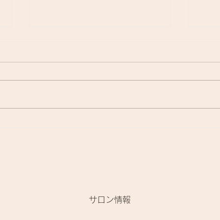
『洗いながさないトリートメ
お家
ント』に関して🌟
て、
​サロン情報