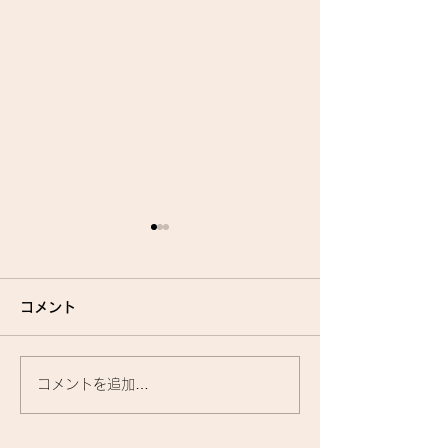
コメント
コメントを追加…
『洗いながさないトリー
お家で使うトリ
トメント』に関して🌟
トって、何がいい