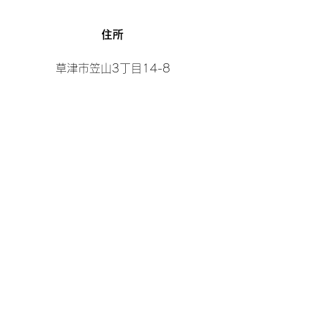
​住所
草津市笠山3丁目14-8
営業曜日＆時間
【曜日】
日曜日、月曜日、水曜日
【時間】
10:00～19:00
※時間外及び曜日外のご相談も承ります。