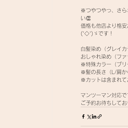
※つやつやっ、さら
い
👏
価格も他店より格安
('◇')ゞです！
白髪染め（グレイカラ
おしゃれ染め（ファ
※特殊カラー（ブリ
※髪の長さ（L/肩から
※カットは含まれて
マンツーマン対応で
ご予約お待ちしてお