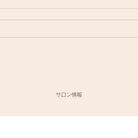
『洗いながさないトリートメ
お家
ント』に関して🌟
て、
​サロン情報