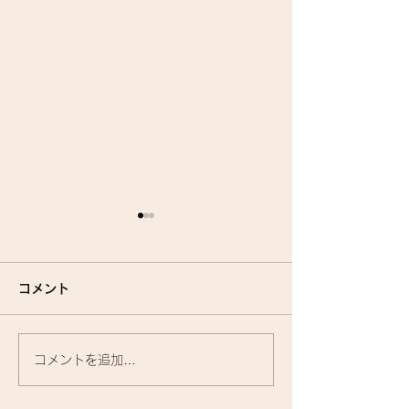
コメント
コメントを追加…
『洗いながさないトリー
お家で使うトリ
トメント』に関して🌟
トって、何がいい