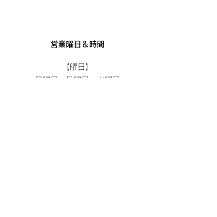
営業曜日＆時間
【曜日】
日曜日、月曜日、水曜日
【時間】
10:00～19:00
※時間外及び曜日外のご相談も承ります。
LINEもしくはお電話をくださいませ。​