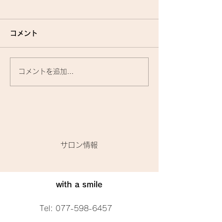
コメント
コメントを追加…
『洗いながさないトリー
お家で使うトリ
トメント』に関して🌟
トって、何がいい
​サロン情報
with a smile
Tel:
077-598-6457