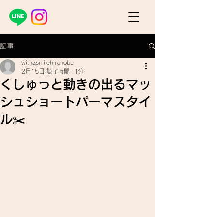
記事
withasmilehironobu
2月15日
読了時間: 1分
くしゅっと動きの出るマッ
シュショートパーマスタイ
ル✂️