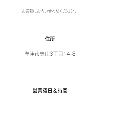
お気軽にお問い合わせください。
​住所
草津市笠山3丁目14-8
営業曜日＆時間
【曜日】
日曜日、月曜日、水曜日
【時間】
10:00～19:00