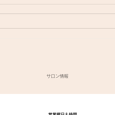
『洗いながさないトリートメ
お家
ント』に関して🌟
て、
​サロン情報
営業曜日＆時間