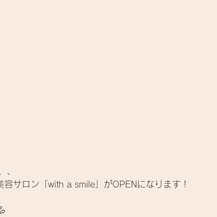
、、
容サロン「with a smile」がOPENになります！
　