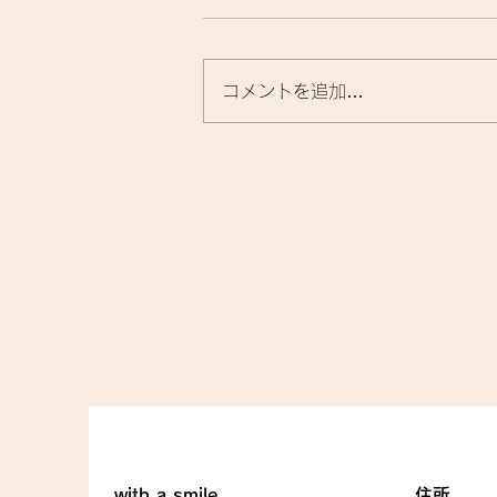
コメントを追加…
先日、酸性ストレートの技術
講習へ参加してきました。
with a smile
​住所