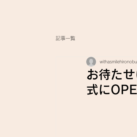
記事一覧
withasmilehironobu
お待たせ
式にOP